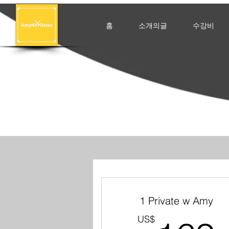
홈
소개의글
수강비
1 Private w Amy
US$