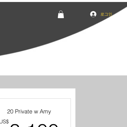
로그인
20 Private w Amy
US$