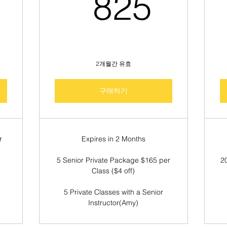
169US$
825
825
2개월간 유효
구매하기
r
Expires in 2 Months
5 Senior Private Package $165 per
2
Class ($4 off)
5 Private Classes with a Senior
Instructor(Amy)