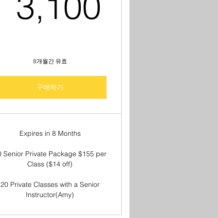
US$
3,100U
3,100
8개월간 유효
구매하기
Expires in 8 Months
0 Senior Private Package $155 per
Class ($14 off)
20 Private Classes with a Senior
Instructor(Amy)