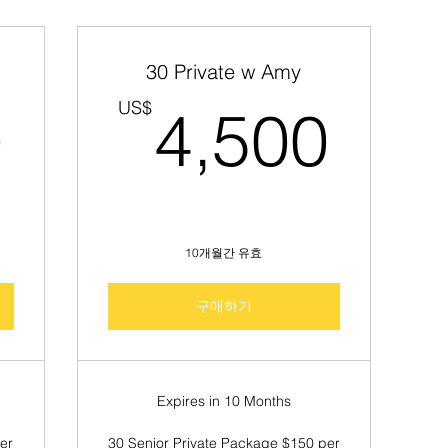
30 Private w Amy
1,600US$
4,5
US$
0
4,500
10개월간 유효
구매하기
Expires in 10 Months
er
30 Senior Private Package $150 per