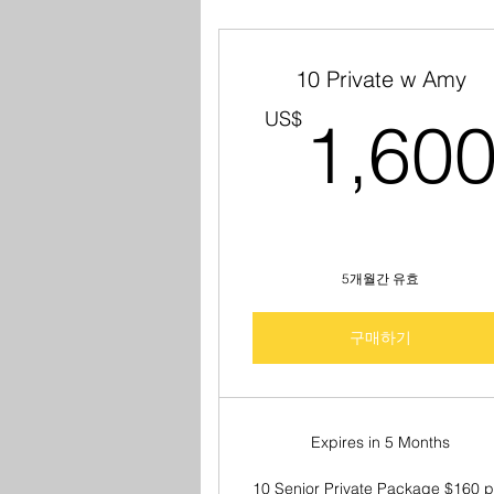
10 Private w Amy
US$
1,60
5개월간 유효
구매하기
Expires in 5 Months
10 Senior Private Package $160 p