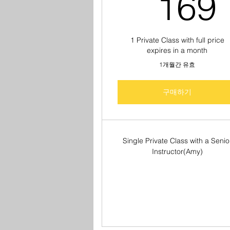
169
1 Private Class with full price
expires in a month
1개월간 유효
구매하기
Single Private Class with a Senio
Instructor(Amy)