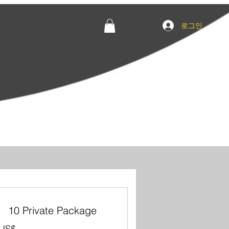
로그인
10 Private Package
US$