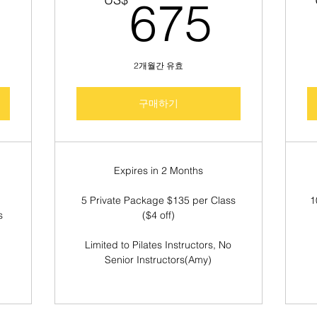
139US$
675
675
2개월간 유효
구매하기
Expires in 2 Months
5 Private Package $135 per Class
1
s
($4 off)
Limited to Pilates Instructors, No
Senior Instructors(Amy)