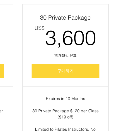
30 Private Package
2,480US$
3,6
US$
0
3,600
10개월간 유효
구매하기
Expires in 10 Months
er
30 Private Package $120 per Class
($19 off)
o
Limited to Pilates Instructors, No