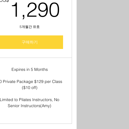
US$
1,290U
1,290
5개월간 유효
구매하기
Expires in 5 Months
0 Private Package $129 per Class
($10 off)
Limited to Pilates Instructors, No
Senior Instructors(Amy)